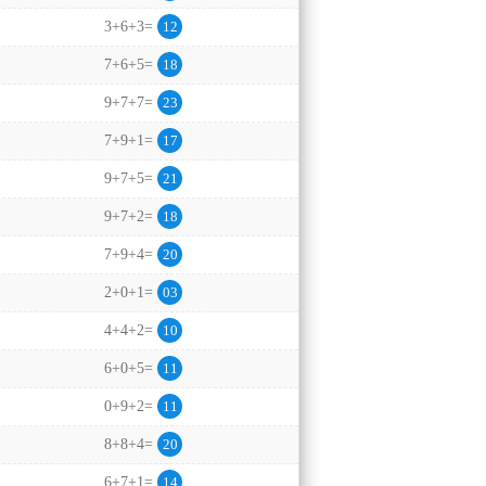
3+6+3=
12
7+6+5=
18
9+7+7=
23
7+9+1=
17
9+7+5=
21
9+7+2=
18
7+9+4=
20
2+0+1=
03
4+4+2=
10
6+0+5=
11
0+9+2=
11
8+8+4=
20
6+7+1=
14