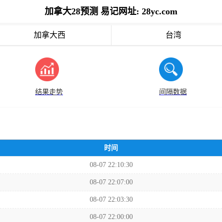
加拿大28预测 易记网址: 28yc.com
加拿大西
台湾
结果走势
间隔数据
时间
08-07 22:10:30
08-07 22:07:00
08-07 22:03:30
08-07 22:00:00