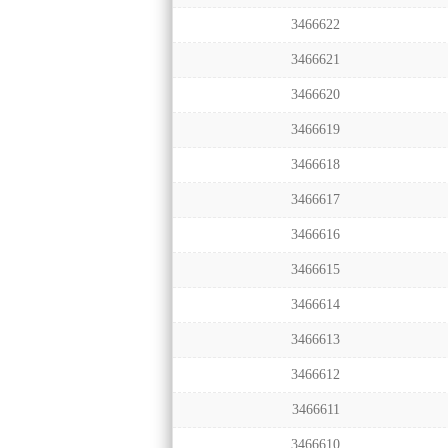
3466622
3466621
3466620
3466619
3466618
3466617
3466616
3466615
3466614
3466613
3466612
3466611
3466610