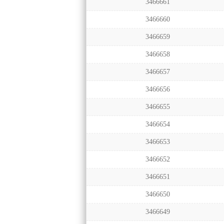
3466661
3466660
3466659
3466658
3466657
3466656
3466655
3466654
3466653
3466652
3466651
3466650
3466649