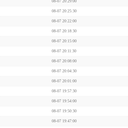
08-07 20:29:00
08-07 20:25:30
08-07 20:22:00
08-07 20:18:30
08-07 20:15:00
08-07 20:11:30
08-07 20:08:00
08-07 20:04:30
08-07 20:01:00
08-07 19:57:30
08-07 19:54:00
08-07 19:50:30
08-07 19:47:00