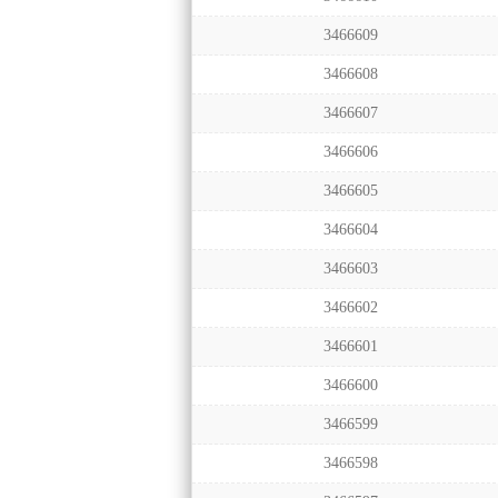
3466609
3466608
3466607
3466606
3466605
3466604
3466603
3466602
3466601
3466600
3466599
3466598