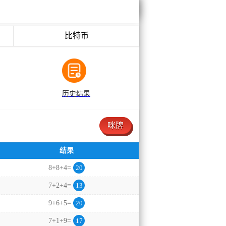
比特币
历史结果
咪牌
结果
8+8+4=
20
7+2+4=
13
9+6+5=
20
7+1+9=
17