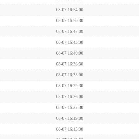
08-07 16:54:00
08-07 16:50:30
08-07 16:47:00
08-07 16:43:30
08-07 16:40:00
08-07 16:36:30
08-07 16:33:00
08-07 16:29:30
08-07 16:26:00
08-07 16:22:30
08-07 16:19:00
08-07 16:15:30