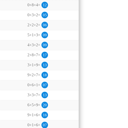
0+8+4=
12
0+3+2=
05
2+2+2=
06
5+1+3=
09
4+3+2=
09
2+8+7=
17
3+1+9=
13
9+2+7=
18
0+6+1=
07
3+3+7=
13
6+5+9=
20
9+1+6=
16
0+1+6=
07