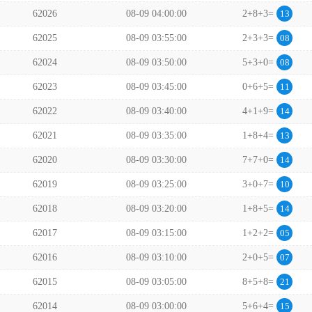
62026
08-09 04:00:00
2+8+3=
13
62025
08-09 03:55:00
2+3+3=
08
62024
08-09 03:50:00
5+3+0=
08
62023
08-09 03:45:00
0+6+5=
11
62022
08-09 03:40:00
4+1+9=
14
62021
08-09 03:35:00
1+8+4=
13
62020
08-09 03:30:00
7+7+0=
14
62019
08-09 03:25:00
3+0+7=
10
62018
08-09 03:20:00
1+8+5=
14
62017
08-09 03:15:00
1+2+2=
05
62016
08-09 03:10:00
2+0+5=
07
62015
08-09 03:05:00
8+5+8=
21
62014
08-09 03:00:00
5+6+4=
15