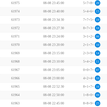
61975
08-08 23:45:00
5+7+8=
20
61974
08-08 23:40:00
5+4+6=
15
61973
08-08 23:34:30
7+7+5=
19
61972
08-08 23:27:30
8+7+3=
18
61971
08-08 23:24:00
3+1+2=
06
61970
08-08 23:20:00
2+1+7=
10
61969
08-08 23:15:00
2+3+9=
14
61968
08-08 23:10:00
5+4+2=
11
61967
08-08 23:05:00
0+0+7=
07
61966
08-08 23:00:00
4+2+4=
10
61965
08-08 22:52:30
8+1+7=
16
61964
08-08 22:50:00
1+8+0=
09
61963
08-08 22:45:00
8+8+9=
25