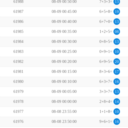
61988
08-09 00:50:00
7+3+3=
13
61987
08-09 00:45:00
6+5+8=
19
61986
08-09 00:40:00
6+7+0=
13
61985
08-09 00:35:00
1+2+5=
08
61984
08-09 00:30:00
0+8+5=
13
61983
08-09 00:25:00
0+9+1=
10
61982
08-09 00:20:00
6+9+5=
20
61981
08-09 00:15:00
8+3+6=
17
61980
08-09 00:10:00
6+3+7=
16
61979
08-09 00:05:00
3+3+7=
13
61978
08-09 00:00:00
2+8+4=
14
61977
08-08 23:55:00
1+1+8=
10
61976
08-08 23:50:00
9+6+1=
16