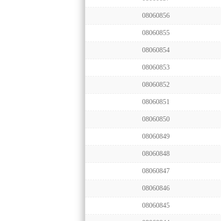
08060856
08060855
08060854
08060853
08060852
08060851
08060850
08060849
08060848
08060847
08060846
08060845