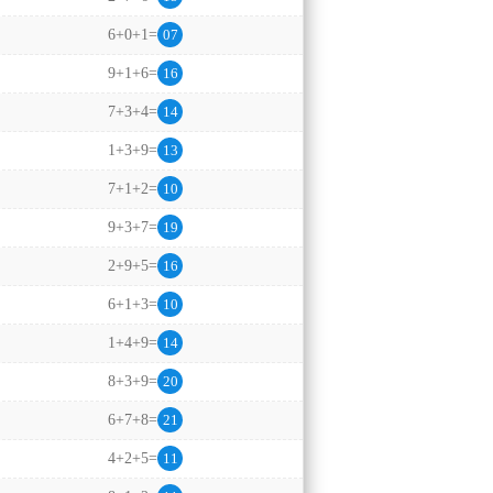
6+0+1=
07
9+1+6=
16
7+3+4=
14
1+3+9=
13
7+1+2=
10
9+3+7=
19
2+9+5=
16
6+1+3=
10
1+4+9=
14
8+3+9=
20
6+7+8=
21
4+2+5=
11