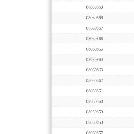
08060869
08060868
08060867
08060866
08060865
08060864
08060863
08060862
08060861
08060860
08060859
08060858
08060857