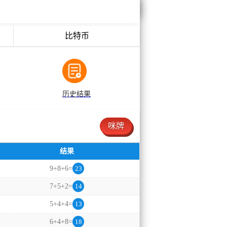
比特币
历史结果
咪牌
结果
9+8+6=
23
7+5+2=
14
5+4+4=
13
6+4+8=
18