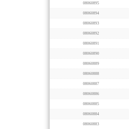
08060895
08060894
08060893
08060892
08060891
08060890
08060889
08060888
08060887
08060886
08060885
08060884
08060883