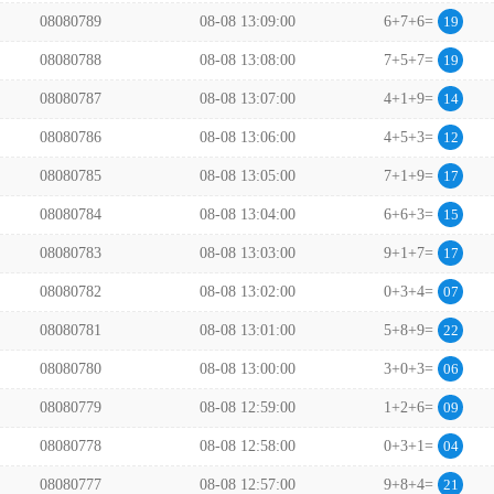
08080789
08-08 13:09:00
6+7+6=
19
08080788
08-08 13:08:00
7+5+7=
19
08080787
08-08 13:07:00
4+1+9=
14
08080786
08-08 13:06:00
4+5+3=
12
08080785
08-08 13:05:00
7+1+9=
17
08080784
08-08 13:04:00
6+6+3=
15
08080783
08-08 13:03:00
9+1+7=
17
08080782
08-08 13:02:00
0+3+4=
07
08080781
08-08 13:01:00
5+8+9=
22
08080780
08-08 13:00:00
3+0+3=
06
08080779
08-08 12:59:00
1+2+6=
09
08080778
08-08 12:58:00
0+3+1=
04
08080777
08-08 12:57:00
9+8+4=
21