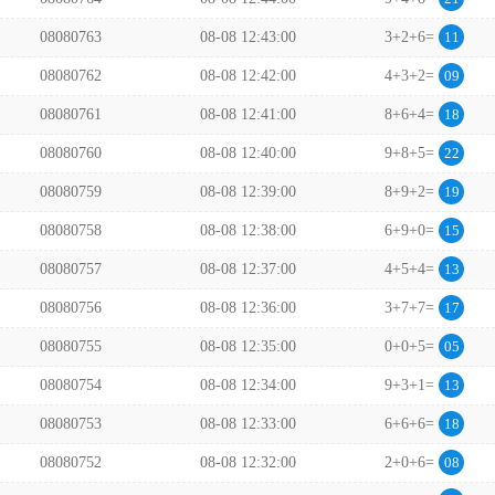
08080763
08-08 12:43:00
3+2+6=
11
08080762
08-08 12:42:00
4+3+2=
09
08080761
08-08 12:41:00
8+6+4=
18
08080760
08-08 12:40:00
9+8+5=
22
08080759
08-08 12:39:00
8+9+2=
19
08080758
08-08 12:38:00
6+9+0=
15
08080757
08-08 12:37:00
4+5+4=
13
08080756
08-08 12:36:00
3+7+7=
17
08080755
08-08 12:35:00
0+0+5=
05
08080754
08-08 12:34:00
9+3+1=
13
08080753
08-08 12:33:00
6+6+6=
18
08080752
08-08 12:32:00
2+0+6=
08