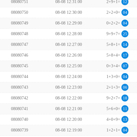
08080751
08-08 12:31:00
2+9+1=
12
08080750
08-08 12:30:00
2+2+0=
04
08080749
08-08 12:29:00
0+2+2=
04
08080748
08-08 12:28:00
9+9+7=
25
08080747
08-08 12:27:00
5+8+1=
14
08080746
08-08 12:26:00
5+8+4=
17
08080745
08-08 12:25:00
0+3+4=
07
08080744
08-08 12:24:00
1+3+0=
04
08080743
08-08 12:23:00
2+1+3=
06
08080742
08-08 12:22:00
9+2+7=
18
08080741
08-08 12:21:00
5+6+0=
11
08080740
08-08 12:20:00
4+0+9=
13
08080739
08-08 12:19:00
1+2+1=
04