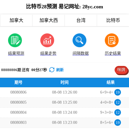
比特币28预测 易记网址: 28yc.com
加拿大
加拿大西
台湾
比特币
结果预测
结果走势
间隔数据
历史结果
08080806
期 还有
00
分
27
秒
刷新
咪牌
期号
时间
结果
08080806
08-08 13:26:00
6+9+4=
19
08080805
08-08 13:25:00
4+0+8=
12
08080804
08-08 13:24:00
9+3+0=
12
08080803
08-08 13:23:00
8+5+6=
19