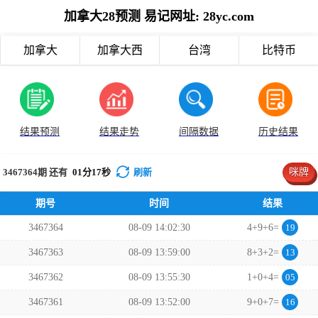
加拿大28预测 易记网址: 28yc.com
加拿大
加拿大西
台湾
比特币
结果预测
结果走势
间隔数据
历史结果
3467364
期 还有
01
分
17
秒
刷新
咪牌
期号
时间
结果
3467364
08-09 14:02:30
4+9+6=
19
3467363
08-09 13:59:00
8+3+2=
13
3467362
08-09 13:55:30
1+0+4=
05
3467361
08-09 13:52:00
9+0+7=
16