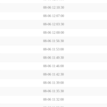
08-06 12:10:30
08-06 12:07:00
08-06 12:03:30
08-06 12:00:00
08-06 11:56:30
08-06 11:53:00
08-06 11:49:30
08-06 11:46:00
08-06 11:42:30
08-06 11:39:00
08-06 11:35:30
08-06 11:32:00