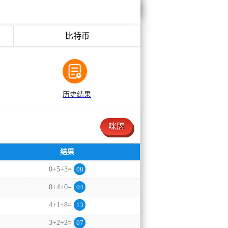
比特币
历史结果
咪牌
结果
0+5+3=
08
0+4+0=
04
4+1+8=
13
3+2+2=
07