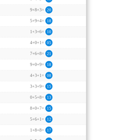
9+8+3=
20
5+9+4=
18
1+3+6=
10
4+0+1=
05
7+6+8=
21
9+0+9=
18
4+3+1=
08
3+3+9=
15
0+5+8=
13
8+0+7=
15
5+6+1=
12
1+8+8=
17