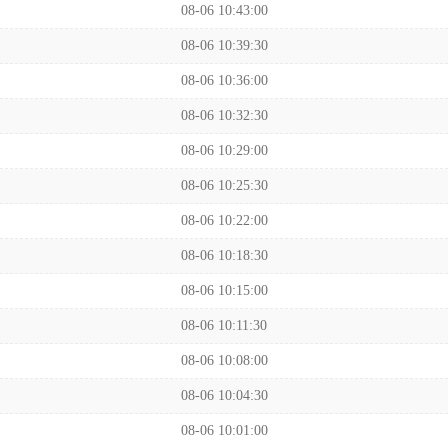
08-06 10:43:00
08-06 10:39:30
08-06 10:36:00
08-06 10:32:30
08-06 10:29:00
08-06 10:25:30
08-06 10:22:00
08-06 10:18:30
08-06 10:15:00
08-06 10:11:30
08-06 10:08:00
08-06 10:04:30
08-06 10:01:00