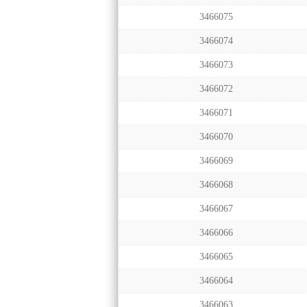
3466075
3466074
3466073
3466072
3466071
3466070
3466069
3466068
3466067
3466066
3466065
3466064
3466063