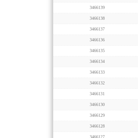
3466139
3466138
3466137
3466136
3466135
3466134
3466133
3466132
3466131
3466130
3466129
3466128
3466127