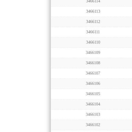
3466114
3466113
3466112
3466111
3466110
3466109
3466108
3466107
3466106
3466105
3466104
3466103
3466102