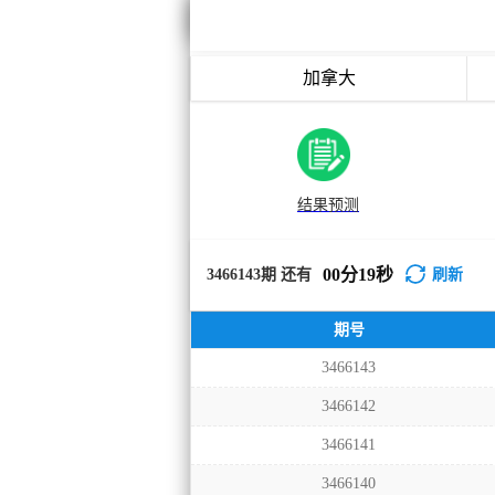
加拿大
结果预测
00
分
19
秒
3466143
期 还有
刷新
期号
3466143
3466142
3466141
3466140