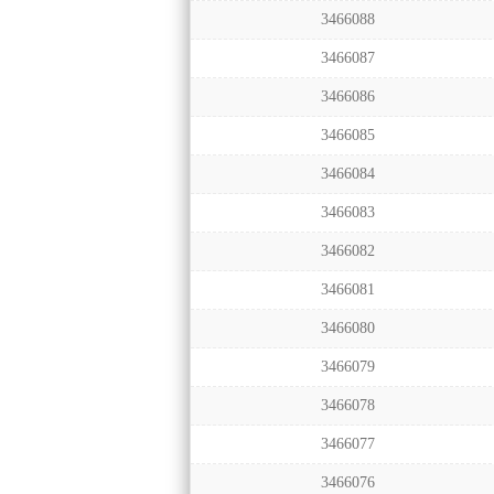
3466088
3466087
3466086
3466085
3466084
3466083
3466082
3466081
3466080
3466079
3466078
3466077
3466076