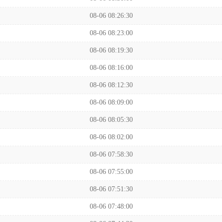
08-06 08:26:30
08-06 08:23:00
08-06 08:19:30
08-06 08:16:00
08-06 08:12:30
08-06 08:09:00
08-06 08:05:30
08-06 08:02:00
08-06 07:58:30
08-06 07:55:00
08-06 07:51:30
08-06 07:48:00