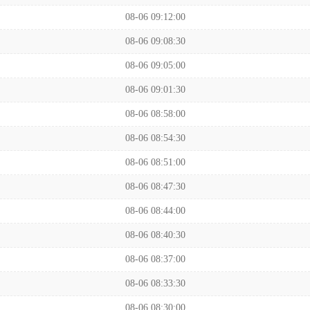
08-06 09:12:00
08-06 09:08:30
08-06 09:05:00
08-06 09:01:30
08-06 08:58:00
08-06 08:54:30
08-06 08:51:00
08-06 08:47:30
08-06 08:44:00
08-06 08:40:30
08-06 08:37:00
08-06 08:33:30
08-06 08:30:00