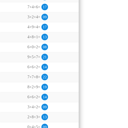
7+4+6=
17
3+2+4=
09
4+9+4=
17
4+8+1=
13
6+0+2=
08
9+5+7=
21
6+6+2=
14
7+7+8=
22
8+2+9=
19
6+6+2=
14
3+4+2=
09
2+8+3=
13
0+4+5=
09