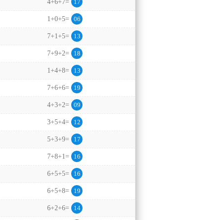
4+6+7=
17
1+0+5=
06
7+1+5=
13
7+9+2=
18
1+4+8=
13
7+6+6=
19
4+3+2=
09
3+5+4=
12
5+3+9=
17
7+8+1=
16
6+5+5=
16
6+5+8=
19
6+2+6=
14