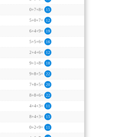
0+7+8=
15
5+0+7=
12
6+4+9=
19
5+5+6=
16
2+4+6=
12
9+1+8=
18
9+8+5=
22
7+8+5=
20
8+8+6=
22
4+4+3=
11
8+4+3=
15
0+2+9=
11