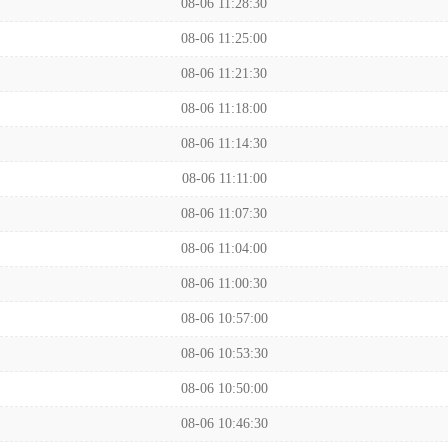
08-06 11:28:30
08-06 11:25:00
08-06 11:21:30
08-06 11:18:00
08-06 11:14:30
08-06 11:11:00
08-06 11:07:30
08-06 11:04:00
08-06 11:00:30
08-06 10:57:00
08-06 10:53:30
08-06 10:50:00
08-06 10:46:30