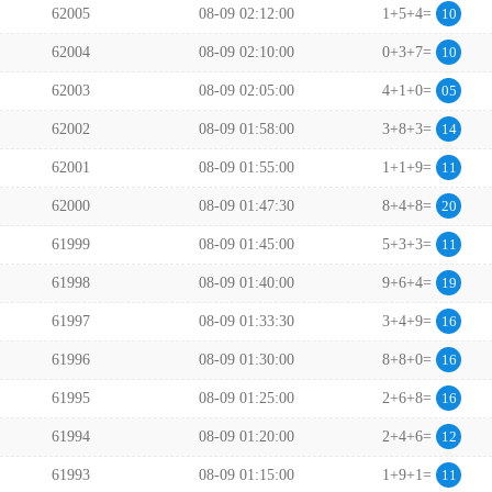
62005
08-09 02:12:00
1+5+4=
10
62004
08-09 02:10:00
0+3+7=
10
62003
08-09 02:05:00
4+1+0=
05
62002
08-09 01:58:00
3+8+3=
14
62001
08-09 01:55:00
1+1+9=
11
62000
08-09 01:47:30
8+4+8=
20
61999
08-09 01:45:00
5+3+3=
11
61998
08-09 01:40:00
9+6+4=
19
61997
08-09 01:33:30
3+4+9=
16
61996
08-09 01:30:00
8+8+0=
16
61995
08-09 01:25:00
2+6+8=
16
61994
08-09 01:20:00
2+4+6=
12
61993
08-09 01:15:00
1+9+1=
11