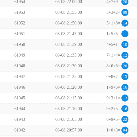
61954
08-08 22:00:00
4+7+9=
20
61953
08-08 21:55:00
3+3+2=
08
61952
08-08 21:50:00
5+1+8=
14
61951
08-08 21:45:00
1+5+5=
11
61950
08-08 21:39:00
4+5+1=
10
61949
08-08 21:35:00
7+1+4=
12
61948
08-08 21:30:00
8+6+6=
20
61947
08-08 21:25:00
0+8+7=
15
61946
08-08 21:20:00
1+9+6=
16
61945
08-08 21:15:00
9+3+1=
13
61944
08-08 21:10:00
9+2+5=
16
61943
08-08 21:05:00
8+9+5=
22
61942
08-08 20:57:00
1+0+3=
04