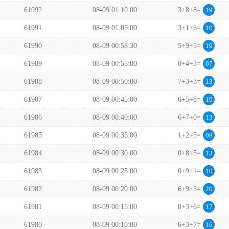
61992
08-09 01:10:00
3+8+8=
19
61991
08-09 01:05:00
3+1+6=
10
61990
08-09 00:58:30
5+9+5=
19
61989
08-09 00:55:00
0+4+3=
07
61988
08-09 00:50:00
7+3+3=
13
61987
08-09 00:45:00
6+5+8=
19
61986
08-09 00:40:00
6+7+0=
13
61985
08-09 00:35:00
1+2+5=
08
61984
08-09 00:30:00
0+8+5=
13
61983
08-09 00:25:00
0+9+1=
10
61982
08-09 00:20:00
6+9+5=
20
61981
08-09 00:15:00
8+3+6=
17
61980
08-09 00:10:00
6+3+7=
16