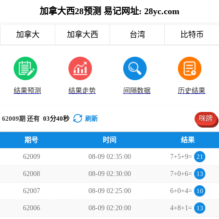
加拿大西28预测 易记网址: 28yc.com
加拿大
加拿大西
台湾
比特币
结果预测
结果走势
间隔数据
历史结果
62009
期 还有
03
分
40
秒
刷新
咪牌
期号
时间
结果
62009
08-09 02:35:00
7+5+9=
21
62008
08-09 02:30:00
7+0+6=
13
62007
08-09 02:25:00
6+0+4=
10
62006
08-09 02:20:00
4+8+1=
13