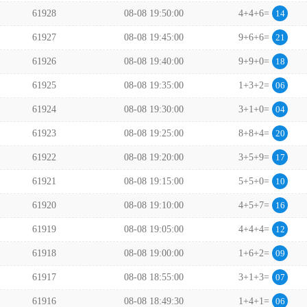
61928
08-08 19:50:00
4+4+6=
14
61927
08-08 19:45:00
9+6+6=
21
61926
08-08 19:40:00
9+9+0=
18
61925
08-08 19:35:00
1+3+2=
06
61924
08-08 19:30:00
3+1+0=
04
61923
08-08 19:25:00
8+8+4=
20
61922
08-08 19:20:00
3+5+9=
17
61921
08-08 19:15:00
5+5+0=
10
61920
08-08 19:10:00
4+5+7=
16
61919
08-08 19:05:00
4+4+4=
12
61918
08-08 19:00:00
1+6+2=
09
61917
08-08 18:55:00
3+1+3=
07
61916
08-08 18:49:30
1+4+1=
06