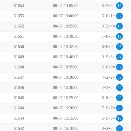
61654
08-07 19:05:00
8+2+3=
13
61653
08-07 19:00:00
6+0+1=
07
61652
08-07 18:55:00
9+2+4=
15
61651
08-07 18:49:30
1+8+3=
12
61650
08-07 18:42:30
6+0+0=
06
61649
08-07 18:40:00
9+9+6=
24
61648
08-07 18:35:00
2+0+0=
02
61647
08-07 18:30:00
4+2+2=
08
61646
08-07 16:30:00
4+3+2=
09
61645
08-07 16:25:00
6+8+9=
23
61644
08-07 16:20:00
7+9+7=
23
61643
08-07 16:15:00
6+9+3=
18
61642
08-07 16:10:00
0+2+7=
09