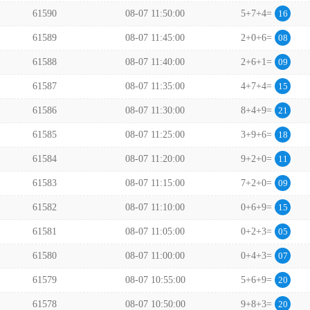
61590
08-07 11:50:00
5+7+4=
16
61589
08-07 11:45:00
2+0+6=
08
61588
08-07 11:40:00
2+6+1=
09
61587
08-07 11:35:00
4+7+4=
15
61586
08-07 11:30:00
8+4+9=
21
61585
08-07 11:25:00
3+9+6=
18
61584
08-07 11:20:00
9+2+0=
11
61583
08-07 11:15:00
7+2+0=
09
61582
08-07 11:10:00
0+6+9=
15
61581
08-07 11:05:00
0+2+3=
05
61580
08-07 11:00:00
0+4+3=
07
61579
08-07 10:55:00
5+6+9=
20
61578
08-07 10:50:00
9+8+3=
20