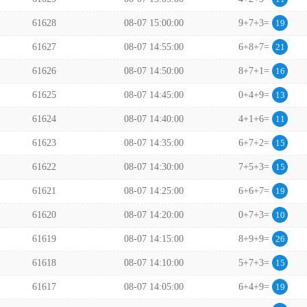
61628
08-07 15:00:00
9+7+3=
19
61627
08-07 14:55:00
6+8+7=
21
61626
08-07 14:50:00
8+7+1=
16
61625
08-07 14:45:00
0+4+9=
13
61624
08-07 14:40:00
4+1+6=
11
61623
08-07 14:35:00
6+7+2=
15
61622
08-07 14:30:00
7+5+3=
15
61621
08-07 14:25:00
6+6+7=
19
61620
08-07 14:20:00
0+7+3=
10
61619
08-07 14:15:00
8+9+9=
26
61618
08-07 14:10:00
5+7+3=
15
61617
08-07 14:05:00
6+4+9=
19