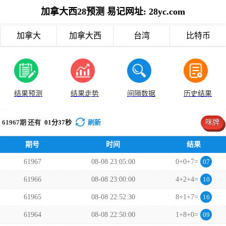
加拿大西28预测 易记网址: 28yc.com
加拿大
加拿大西
台湾
比特币
结果预测
结果走势
间隔数据
历史结果
61967
期 还有
01
分
37
秒
刷新
咪牌
期号
时间
结果
61967
08-08 23:05:00
0+0+7=
07
61966
08-08 23:00:00
4+2+4=
10
61965
08-08 22:52:30
8+1+7=
16
61964
08-08 22:50:00
1+8+0=
09