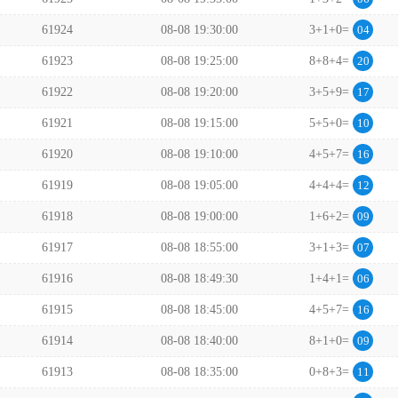
61924
08-08 19:30:00
3+1+0=
04
61923
08-08 19:25:00
8+8+4=
20
61922
08-08 19:20:00
3+5+9=
17
61921
08-08 19:15:00
5+5+0=
10
61920
08-08 19:10:00
4+5+7=
16
61919
08-08 19:05:00
4+4+4=
12
61918
08-08 19:00:00
1+6+2=
09
61917
08-08 18:55:00
3+1+3=
07
61916
08-08 18:49:30
1+4+1=
06
61915
08-08 18:45:00
4+5+7=
16
61914
08-08 18:40:00
8+1+0=
09
61913
08-08 18:35:00
0+8+3=
11