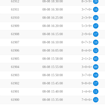
61912
08-08 18:30:00
8+3+9=
20
61911
08-08 16:30:00
3+7+0=
10
61910
08-08 16:25:00
2+3+9=
14
61909
08-08 16:20:00
5+3+9=
17
61908
08-08 16:15:00
2+9+6=
17
61907
08-08 16:10:00
0+7+3=
10
61906
08-08 16:05:00
8+4+0=
12
61905
08-08 15:58:00
2+1+2=
05
61904
08-08 15:55:00
3+0+6=
09
61903
08-08 15:50:00
3+7+0=
10
61902
08-08 15:45:00
9+8+0=
17
61901
08-08 15:40:00
1+4+6=
11
61900
08-08 15:35:00
7+0+6=
13