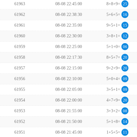
61963
08-08 22:45:00
8+8+9=
25
61962
08-08 22:38:30
5+6+5=
16
61961
08-08 22:35:00
9+5+1=
15
61960
08-08 22:30:00
3+8+1=
12
61959
08-08 22:25:00
5+1+0=
06
61958
08-08 22:17:30
8+5+7=
20
61957
08-08 22:15:00
9+2+9=
20
61956
08-08 22:10:00
5+0+4=
09
61955
08-08 22:05:00
3+5+1=
09
61954
08-08 22:00:00
4+7+9=
20
61953
08-08 21:55:00
3+3+2=
08
61952
08-08 21:50:00
5+1+8=
14
61951
08-08 21:45:00
1+5+5=
11