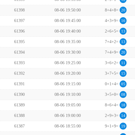
61398
08-06 19:50:00
8+4+8=
20
61397
08-06 19:45:00
4+3+9=
16
61396
08-06 19:40:00
2+6+5=
13
61395
08-06 19:35:00
7+4+2=
13
61394
08-06 19:30:00
7+4+9=
20
61393
08-06 19:25:00
3+6+2=
11
61392
08-06 19:20:00
3+7+5=
15
61391
08-06 19:15:00
0+1+4=
05
61390
08-06 19:10:00
3+5+0=
08
61389
08-06 19:05:00
8+6+4=
18
61388
08-06 19:00:00
2+9+3=
14
61387
08-06 18:55:00
9+1+9=
19