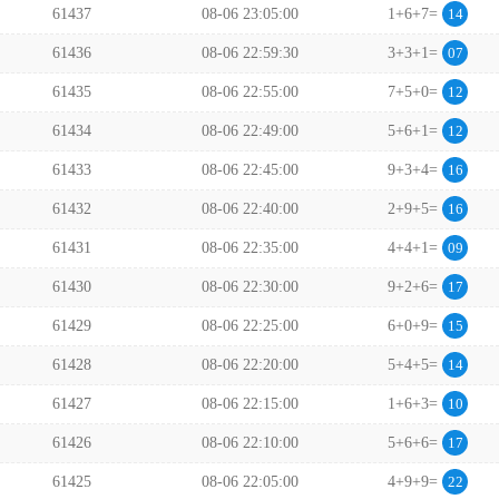
61437
08-06 23:05:00
1+6+7=
14
61436
08-06 22:59:30
3+3+1=
07
61435
08-06 22:55:00
7+5+0=
12
61434
08-06 22:49:00
5+6+1=
12
61433
08-06 22:45:00
9+3+4=
16
61432
08-06 22:40:00
2+9+5=
16
61431
08-06 22:35:00
4+4+1=
09
61430
08-06 22:30:00
9+2+6=
17
61429
08-06 22:25:00
6+0+9=
15
61428
08-06 22:20:00
5+4+5=
14
61427
08-06 22:15:00
1+6+3=
10
61426
08-06 22:10:00
5+6+6=
17
61425
08-06 22:05:00
4+9+9=
22