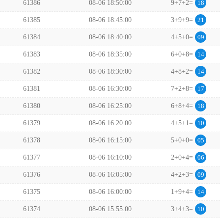
61386
08-06 18:50:00
9+7+2=
18
61385
08-06 18:45:00
3+9+9=
21
61384
08-06 18:40:00
4+5+0=
09
61383
08-06 18:35:00
6+0+8=
14
61382
08-06 18:30:00
4+8+2=
14
61381
08-06 16:30:00
7+2+8=
17
61380
08-06 16:25:00
6+8+4=
18
61379
08-06 16:20:00
4+5+1=
10
61378
08-06 16:15:00
5+0+0=
05
61377
08-06 16:10:00
2+0+4=
06
61376
08-06 16:05:00
4+2+3=
09
61375
08-06 16:00:00
1+9+4=
14
61374
08-06 15:55:00
3+4+3=
10