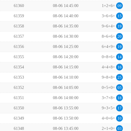
61360
08-06 14:45:00
1+2+6=
09
61359
08-06 14:40:00
3+6+6=
15
61358
08-06 14:35:00
9+6+4=
19
61357
08-06 14:30:00
8+6+6=
20
61356
08-06 14:25:00
6+4+9=
19
61355
08-06 14:20:00
0+8+6=
14
61354
08-06 14:15:00
4+4+8=
16
61353
08-06 14:10:00
9+8+8=
25
61352
08-06 14:05:00
0+5+0=
05
61351
08-06 14:00:00
3+7+8=
18
61350
08-06 13:55:00
9+3+5=
17
61349
08-06 13:50:00
4+0+6=
10
61348
08-06 13:45:00
2+1+0=
03